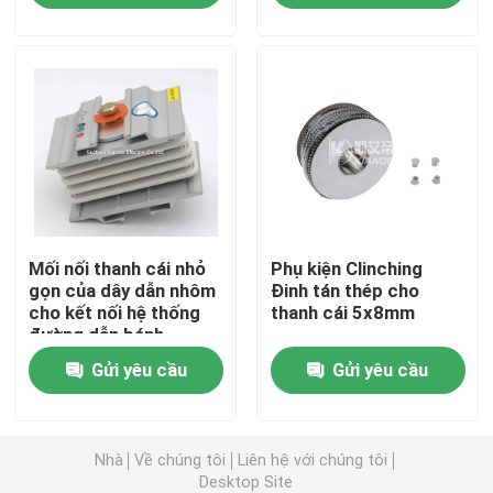
Tham quan nhà máy
Kiểm soát chất lượng
Liên hệ chúng tôi
Mối nối thanh cái nhỏ
Phụ kiện Clinching
Tin tức
gọn của dây dẫn nhôm
Đinh tán thép cho
cho kết nối hệ thống
thanh cái 5x8mm
đường dẫn bánh
Yêu cầu báo giá
sandwich Ampe khác
Gửi yêu cầu
Gửi yêu cầu
nhau
Máy thanh cái
Nhà
Về chúng tôi
Liên hệ với chúng tôi
Máy gia công thanh cái
Desktop Site