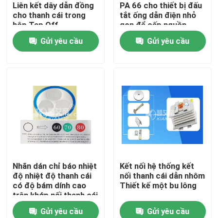
Liên kết dây dẫn đồng
PA 66 cho thiết bị đấu
cho thanh cái trong
tắt ống dẫn điện nhỏ
hộp Tap Off
gọn để cấp nguồn
Gửi yêu cầu
Gửi yêu cầu
Trang Chủ
Nhãn dán chỉ báo nhiệt
Kết nối hệ thống kết
độ nhiệt độ thanh cái
nối thanh cái dẫn nhôm
Các sản phẩm
có độ bám dính cao
Thiết kế một bu lông
trên khớp nối thanh cái
Gửi yêu cầu
Gửi yêu cầu
Về chúng tôi