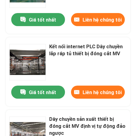
Tham quan nhà máy
Giá tốt nhất
Liên hệ chúng tôi
Kiểm soát chất lượng
Kết nối internet PLC Dây chuyền
lắp ráp tủ thiết bị đóng cắt MV
Liên hệ chúng tôi
Tin tức
Giá tốt nhất
Liên hệ chúng tôi
Yêu cầu báo giá
Máy thanh cái
Dây chuyền sản xuất thiết bị
đóng cắt MV định vị tự động đảo
Máy gia công thanh cái
ngược