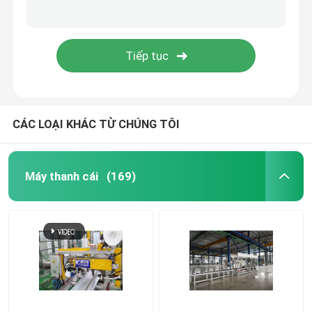
Máy hàn robot
Máy cắt cuộn biến áp
Dây chuyền lắp ráp tủ thiết bị đóng cắt
CÁC LOẠI KHÁC TỪ CHÚNG TÔI
Máy thanh cái
(169)